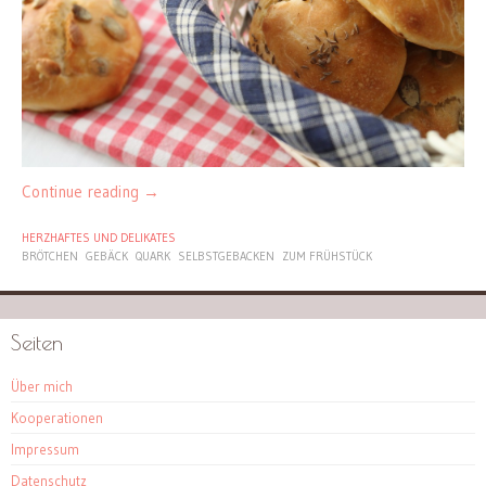
Continue reading
→
HERZHAFTES UND DELIKATES
BRÖTCHEN
GEBÄCK
QUARK
SELBSTGEBACKEN
ZUM FRÜHSTÜCK
Seiten
Über mich
Kooperationen
Impressum
Datenschutz