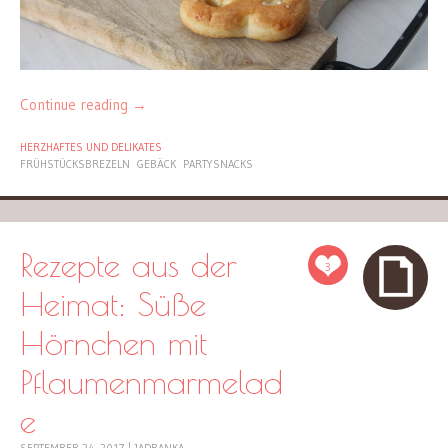
Continue reading
→
HERZHAFTES UND DELIKATES
FRÜHSTÜCKSBREZELN
GEBÄCK
PARTYSNACKS
Rezepte aus der
3
Heimat: Süße
Hörnchen mit
Pflaumenmarmelad
e
SEPTEMBER 24, 2017
|
JADRANKA