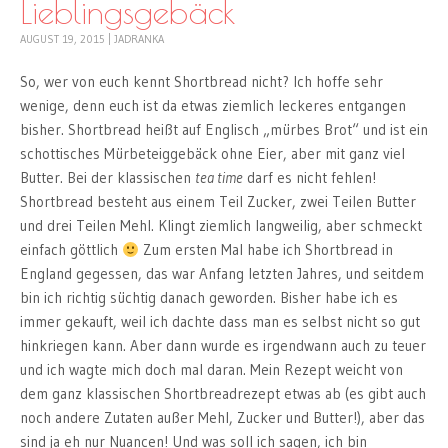
Lieblingsgebäck
AUGUST 19, 2015
|
JADRANKA
So, wer von euch kennt Shortbread nicht? Ich hoffe sehr
wenige, denn euch ist da etwas ziemlich leckeres entgangen
bisher. Shortbread heißt auf Englisch „mürbes Brot“ und ist ein
schottisches Mürbeteiggebäck ohne Eier, aber mit ganz viel
Butter. Bei der klassischen
tea time
darf es nicht fehlen!
Shortbread besteht aus einem Teil Zucker, zwei Teilen Butter
und drei Teilen Mehl. Klingt ziemlich langweilig, aber schmeckt
einfach göttlich
Zum ersten Mal habe ich Shortbread in
England gegessen, das war Anfang letzten Jahres, und seitdem
bin ich richtig süchtig danach geworden. Bisher habe ich es
immer gekauft, weil ich dachte dass man es selbst nicht so gut
hinkriegen kann. Aber dann wurde es irgendwann auch zu teuer
und ich wagte mich doch mal daran. Mein Rezept weicht von
dem ganz klassischen Shortbreadrezept etwas ab (es gibt auch
noch andere Zutaten außer Mehl, Zucker und Butter!), aber das
sind ja eh nur Nuancen! Und was soll ich sagen, ich bin