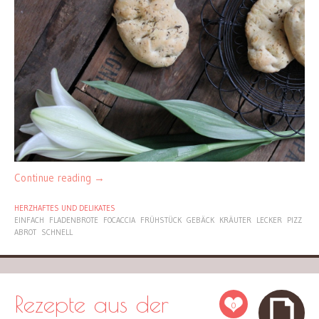
Continue reading
→
HERZHAFTES UND DELIKATES
EINFACH
FLADENBROTE
FOCACCIA
FRÜHSTÜCK
GEBÄCK
KRÄUTER
LECKER
PIZZ
ABROT
SCHNELL
Rezepte aus der
0