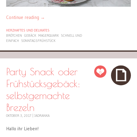
Continue reading
→
HERZHAFTES UND DELIKATES
BRÖTCHEN
GEBÄCK
MAGERQUARK
SCHNELL UND
EINFACH
SONNTAGSFRÜHSTÜCK
Party Snack oder
0
Frühstücksgebäck:
selbstgemachte
Brezeln
OKTOBER 3, 2017
|
JADRANKA
Hallo ihr Lieben!