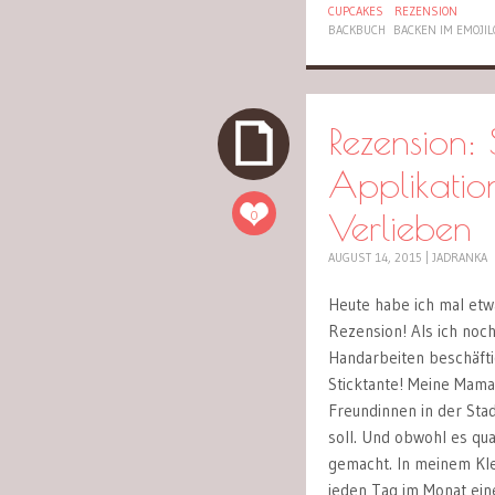
CUPCAKES
REZENSION
BACKBUCH
BACKEN IM EMOJIL
Rezension:
Applikatio
Verlieben
0
AUGUST 14, 2015
|
JADRANKA
Heute habe ich mal etw
Rezension! Als ich noch
Handarbeiten beschäftig
Sticktante! Meine Mama
Freundinnen in der Stad
soll. Und obwohl es qua
gemacht. In meinem Klei
jeden Tag im Monat ei