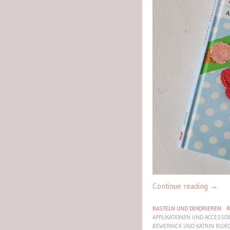
Continue reading
→
BASTELN UND DEKORIEREN
R
APPLIKATIONEN UND ACCESSO
BEWERNICK UND KATRIN BLOE