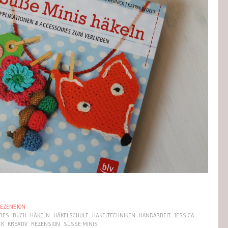
EZENSION
IRES
BUCH
HÄKELN
HÄKELSCHULE
HÄKELTECHNIKEN
HANDARBEIT
JESSICA
CK
KREATIV
REZENSION
SÜSSE MINIS