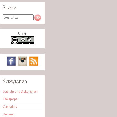
Suche
Search
Bilder:
Kategorien
Basteln und Dekorieren
Cakepops
Cupcakes
Dessert