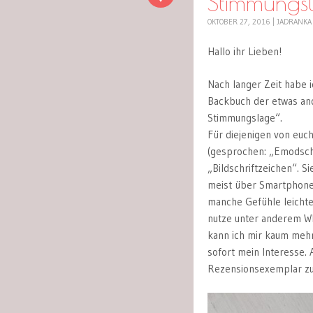
Stimmungs
OKTOBER 27, 2016
|
JADRANKA
Hallo ihr Lieben!
Nach langer Zeit habe 
Backbuch der etwas and
Stimmungslage“.
Für diejenigen von euch
(gesprochen: „Emodsch
„Bildschriftzeichen“. S
meist über Smartphones
manche Gefühle leichte
nutze unter anderem W
kann ich mir kaum mehr 
sofort mein Interesse. 
Rezensionsexemplar zu