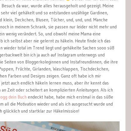
n Besuch da war, wurde alles herausgeholt und gezeigt. Meine
sehr viel gehäkelt und so entstanden unzählige Gardinen,
d klein, Deckchen, Blusen, Tücher, und, und, und. Manche
 noch in meinem Schrank, sie passen nur leider nicht mehr und
 ein wenig verändert. So, und obwohl meine Mama eine
b ich selbst aber nie gelernt zu häkeln. Heute finde ich das
ln wieder total im Trend liegt und gehäkelte Sachen sooo süß
gerbackwelt bin ich ja auch auf Instagram unterwegs und
e Seiten von Bloggerkoleginnen und Instafreundinnen, die ihre
Puppen, Früchte, Girlanden, Waschlappen, Tischdeckchen,
en Farben und Designs zeigen. Ganz oft habe ich mir
jetzt auch endlich häkeln lernen muss, aber ihr kennt das
 an Zeit oder scheitert an komplizierten Anleitungen. Als ich
logg dein Buch
endeckt habe, habe mich erstmal in das süße
m all die Motivation wieder und als ich ausgesucht wurde und
 glücklich und startklar zur Häkelmission!