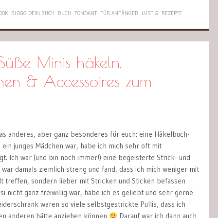
OOK
BLOGG DEIN BUCH
BUCH
FONDANT
FÜR ANFÄNGER
LUSTIG
REZEPTE
 Süße Minis häkeln,
nen & Accessoires zum
as anderes, aber ganz besonderes für euch: eine Häkelbuch-
 ein junges Mädchen war, habe ich mich sehr oft mit
t. Ich war (und bin noch immer!) eine begeisterte Strick- und
 war damals ziemlich streng und fand, dass ich mich weniger mit
t treffen, sondern lieber mit Stricken und Sticken befassen
si nicht ganz freiwillig war, habe ich es geliebt und sehr gerne
derschrank waren so viele selbstgestrickte Pullis, dass ich
nen anderen hätte anziehen können
Darauf war ich dann auch