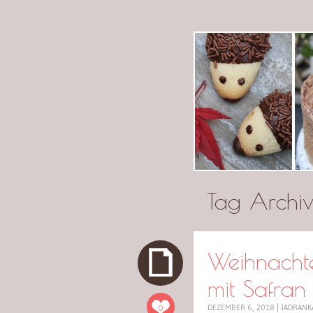
cuplov
Tag Archi
Weihnacht
mit Safran
0
DEZEMBER 6, 2018
|
JADRANK