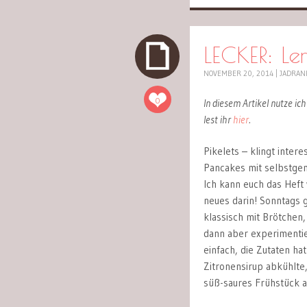
LECKER: Lem
NOVEMBER 20, 2014
|
JADRAN
0
In diesem Artikel nutze ic
lest ihr
hier
.
Pikelets – klingt inte
Pancakes mit selbstge
Ich kann euch das Heft
neues darin! Sonntags 
klassisch mit Brötchen
dann aber experimentie
einfach, die Zutaten h
Zitronensirup abkühlte
süß-saures Frühstück a