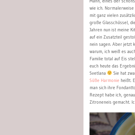
Mann, eines der schöns
wie ich. Normalerweise 
mit ganz vielen zusätzl
große Glasschüssel, die 
Jahren nun ist meine Ki
auf ein Zusatzteil ges
nein sagen. Aber jetzt 
warum, ich weiß es auch
Familie total auf Eis s
euch heute das Ergebni
Svetlana
Sie hat zwa
Süße Harmonie
heißt. 
man sich ihre Fondantt
Rezept habe ich, genau
Zitroneneis gemacht. Ich