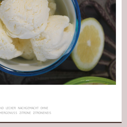
END
LECKER
NACHGEMACHT
OHNE
MERGENUSS
ZITRONE
ZITRONENEIS