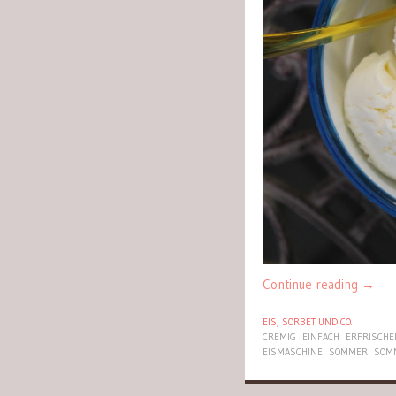
Continue reading
→
EIS, SORBET UND CO.
CREMIG
EINFACH
ERFRISCH
EISMASCHINE
SOMMER
SOM