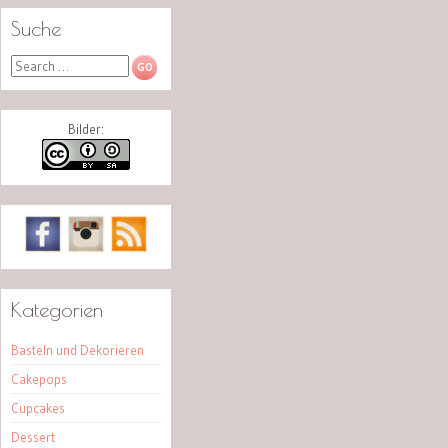
Suche
Search
Bilder:
Kategorien
Basteln und Dekorieren
Cakepops
Cupcakes
Dessert