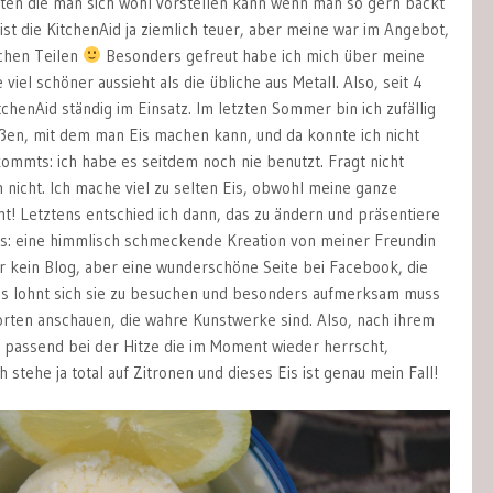
ten die man sich wohl vorstellen kann wenn man so gern backt
ist die KitchenAid ja ziemlich teuer, aber meine war im Angebot,
ichen Teilen
Besonders gefreut habe ich mich über meine
viel schöner aussieht als die übliche aus Metall. Also, seit 4
tchenAid ständig im Einsatz. Im letzten Sommer bin ich zufällig
toßen, mit dem man Eis machen kann, und da konnte ich nicht
kommts: ich habe es seitdem noch nie benutzt. Fragt nicht
 nicht. Ich mache viel zu selten Eis, obwohl meine ganze
teht! Letztens entschied ich dann, das zu ändern und präsentiere
s: eine himmlisch schmeckende Kreation von meiner Freundin
r kein Blog, aber eine wunderschöne Seite bei Facebook, die
Es lohnt sich sie zu besuchen und besonders aufmerksam muss
orten anschauen, die wahre Kunstwerke sind. Also, nach ihrem
 passend bei der Hitze die im Moment wieder herrscht,
 stehe ja total auf Zitronen und dieses Eis ist genau mein Fall!