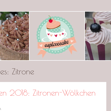
ecake
ves:
Zitrone
en 2018: Zitronen-Wölkchen
A