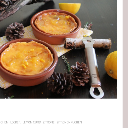
UCHEN
LECKER
LEMON CURD
ZITRONE
ZITRONENKUCHEN