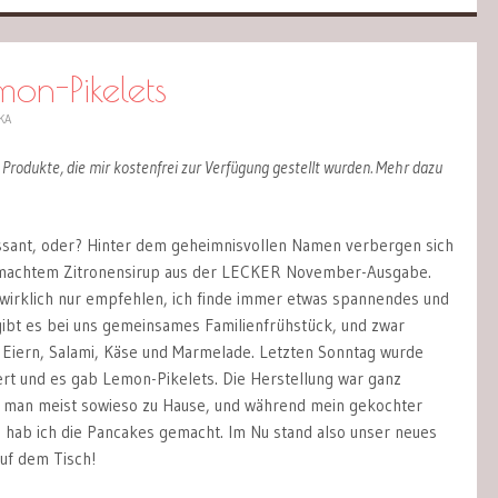
on-Pikelets
KA
h Produkte, die mir kostenfrei zur Verfügung gestellt wurden. Mehr dazu
ressant, oder? Hinter dem geheimnisvollen Namen verbergen sich
machtem Zitronensirup aus der LECKER November-Ausgabe.
 wirklich nur empfehlen, ich finde immer etwas spannendes und
gibt es bei uns gemeinsames Familienfrühstück, und zwar
, Eiern, Salami, Käse und Marmelade. Letzten Sonntag wurde
rt und es gab Lemon-Pikelets. Die Herstellung war ganz
at man meist sowieso zu Hause, und während mein gekochter
, hab ich die Pancakes gemacht. Im Nu stand also unser neues
uf dem Tisch!