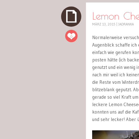
Lemon Che
MÄRZ 13, 2015
|
JADRANKA
0
Normalerweise versuche
Augenblick schaffe ich 
einfach wie gerufen ko
posten hätte (ich backe
genutzt und ein wenig 
nach mir weil ich keine
die Reste vom Winterdre
blitzeblank geputzt. Ab
gerade so viel Kraft um
leckere Lemon Cheesec
konnten uns auf die Ka
und sehr lecker! Aber 