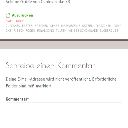
Schöne Grüße von Cuplovecake <3
Ausdrucken
SWEET TABLE
CUPCAKES
EASTER
HÄSCHEN
KEKSE
MASCARPONE
OSTERN
PLÄTZCHEN
POMP
ONS
RIBBON ROSEN
ROYAL ICING
TULPEN
WEISSE SCHOKOLADE
ZUCKERGUSS
Schreibe einen Kommentar
Deine E-Mail-Adresse wird nicht veröffentlicht.
Erforderliche
Felder sind mit
*
markiert
Kommentar
*