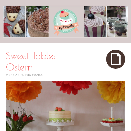
cuplovecake
Sweet Table:
Ostern
MÄRZ 29, 2013
JADRANKA