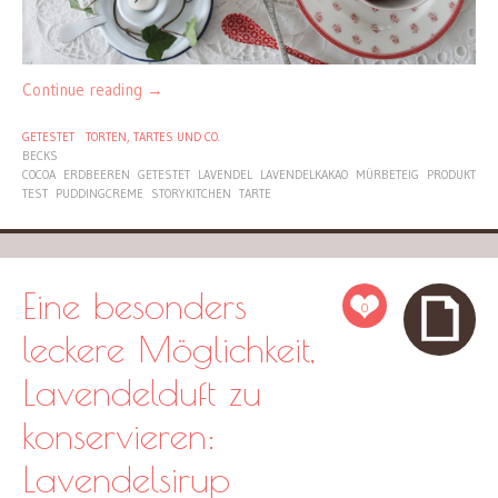
Continue reading
→
GETESTET
TORTEN, TARTES UND CO.
BECKS
COCOA
ERDBEEREN
GETESTET
LAVENDEL
LAVENDELKAKAO
MÜRBETEIG
PRODUKT
TEST
PUDDINGCREME
STORYKITCHEN
TARTE
Eine besonders
0
leckere Möglichkeit,
Lavendelduft zu
konservieren:
Lavendelsirup