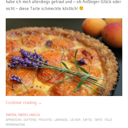
habe ich mich allerdings getraut und – ob Anfänger-Glück oder
nicht – diese Tarte schmeckte köstlich!
Continue reading
→
TORTEN, TARTES UND CO.
APRIKOSEN
DUFTEND
FRUCHTIG
LAVENDEL
LECKER
SAFTIG
TARTE
TOLLE
KOMBINATION