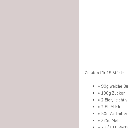
Zutaten für 18 Stück:
90g weiche Bu
100g Zucker
2 Eier, leicht v
2 EL Milch
50g Zartbitte
225g Mehl
2 1/2 TL Back