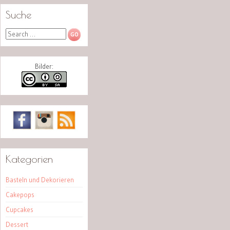
Suche
Search
Bilder:
Kategorien
Basteln und Dekorieren
Cakepops
Cupcakes
Dessert