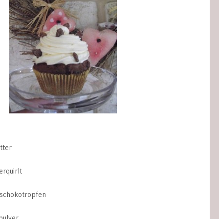
tter
erquirlt
rschokotropfen
pulver