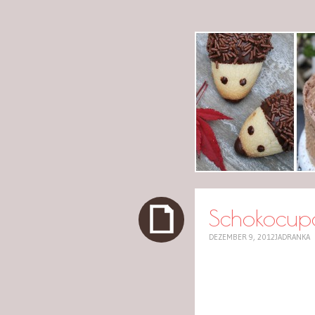
cuplov
Schokocupc
DEZEMBER 9, 2012
JADRANKA