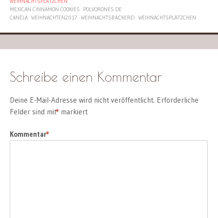
WEIHNACHTSPLÄTZCHEN
MEXICAN CINNAMON COOKIES
POLVORONES DE
CANELA
WEIHNACHTEN2017
WEIHNACHTSBÄCKEREI
WEIHNACHTSPLÄTZCHEN
Schreibe einen Kommentar
Deine E-Mail-Adresse wird nicht veröffentlicht.
Erforderliche
Felder sind mit
*
markiert
Kommentar
*