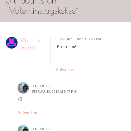
3 thoughts on
“
Valentinstagskekse
”
FEBRUAR 13, 2015 AT 7:05 P.M.
What's for
Prekrasni!
dessert?
Antworten
jadranka
FEBRUAR 13, 2015 AT 9:47 P.M.
<3
Antworten
jadranka