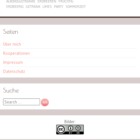
ALKOHOLGETRÄNKE
ERDBEEREN
FRUCHTIG
ERDBEERIG
GETRÄNK
LIMES
PARTY
SOMMERZEIT
Seiten
Über mich
Kooperationen
Impressum
Datenschutz
Suche
Search
Bilder: