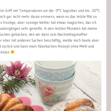
t im Griff mit Temperaturen um die -9°C tagsüber und bis -20°C
mich gar nicht mehr daran erinnern, wann es das letzte Mal so
es frostige, aber sonnige Wetter hat etwas magisches, das ich
paziergängen sehr genieße. In den letzten Monaten hat meine
 Kuchen gebacken, den wir dann zum Nachmittagskaffee
r eher mit anderen Sachen beschäftig, melde mich heute aber
pt zurück und kann mein Käsekuchen-Rezept ohne Mehl und
fehlen