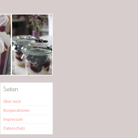
Seiten
Über mich
Kooperationen
Impressum
Datenschutz