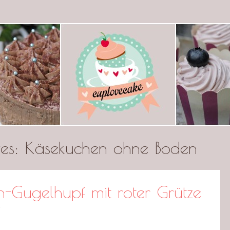
ecake
ves:
Käsekuchen ohne Boden
-Gugelhupf mit roter Grütze