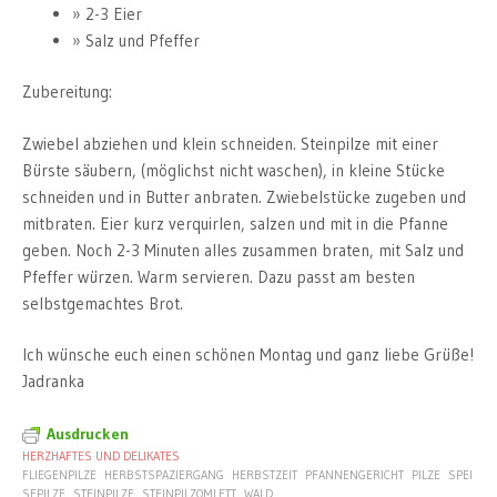
2-3 Eier
Salz und Pfeffer
Zubereitung:
Zwiebel abziehen und klein schneiden. Steinpilze mit einer
Bürste säubern, (möglichst nicht waschen), in kleine Stücke
schneiden und in Butter anbraten. Zwiebelstücke zugeben und
mitbraten. Eier kurz verquirlen, salzen und mit in die Pfanne
geben. Noch 2-3 Minuten alles zusammen braten, mit Salz und
Pfeffer würzen. Warm servieren. Dazu passt am besten
selbstgemachtes Brot.
Ich wünsche euch einen schönen Montag und ganz liebe Grüße!
Jadranka
Ausdrucken
HERZHAFTES UND DELIKATES
FLIEGENPILZE
HERBSTSPAZIERGANG
HERBSTZEIT
PFANNENGERICHT
PILZE
SPEI
SEPILZE
STEINPILZE
STEINPILZOMLETT
WALD