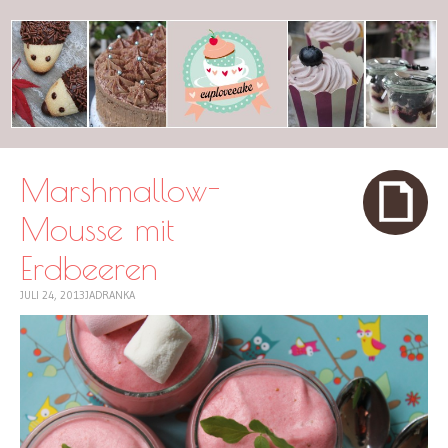
cuplovecake
Marshmallow-
Mousse mit
Erdbeeren
JULI 24, 2013
JADRANKA