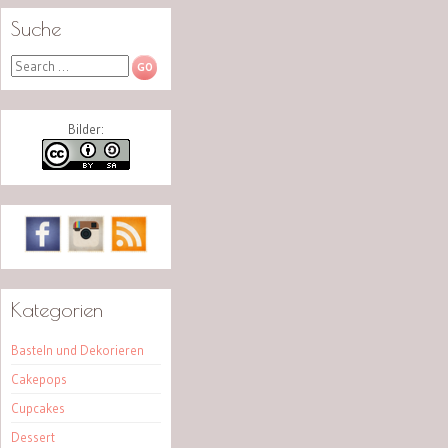
Suche
Search
Bilder:
Kategorien
Basteln und Dekorieren
Cakepops
Cupcakes
Dessert