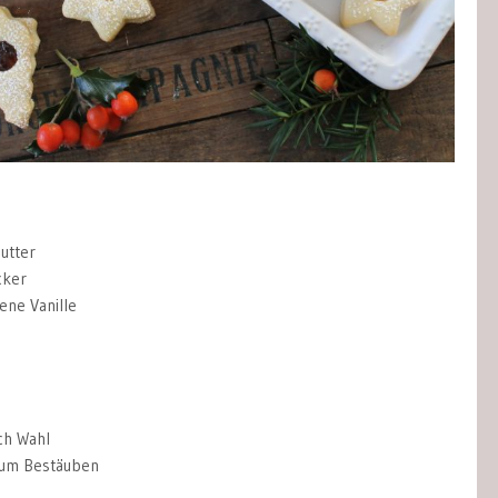
utter
cker
ene Vanille
ch Wahl
zum Bestäuben