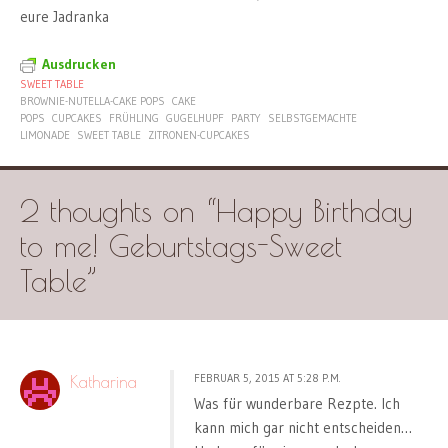
eure Jadranka
Ausdrucken
SWEET TABLE
BROWNIE-NUTELLA-CAKE POPS
CAKE
POPS
CUPCAKES
FRÜHLING
GUGELHUPF
PARTY
SELBSTGEMACHTE
LIMONADE
SWEET TABLE
ZITRONEN-CUPCAKES
2 thoughts on “
Happy Birthday
to me! Geburtstags-Sweet
Table
”
FEBRUAR 5, 2015 AT 5:28 P.M.
Katharina
Was für wunderbare Rezpte. Ich
kann mich gar nicht entscheiden…