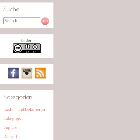
Suche
Search
Bilder:
Kategorien
Basteln und Dekorieren
Cakepops
Cupcakes
Dessert