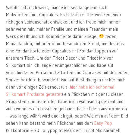
Wie ihr natürlich wisst, mache ich seit längerem auch
Motivtorten und -Cupcakes. Es hat sich mittlerweile zu einer
richtigen Leidenschaft entwickelt und ich freue mich immer
sehr wenn mir, meiner Familie und meinen Freunden mein
Werk gefällt und ich Komplimente dafür kriege!
Jeden
Monat landen, mit oder ohne besonderen Grund, mindestens
eine Fondanttorte oder Cupcakes mit Fondanttoppern auf
unserem Tisch. Um den Tricot Decor und Tricot Mix von
Silikomart bin ich lange herumgeschlichen und habe auf
verschiedenen Portalen die Torten und Cupcakes mit der edlen
Spitzenbordüre bewundert! Wie auf Bestellung erreichte mich
dann vor einiger Zeit erneut (u.a.
hier habe ich schonmal
Silikomart Produkte getestet
) ein Päckchen mit genau diesen
Produkten zum testen. Ich habe mich wahnsinnig gefreut und
auch wenn es ein bisschen gedauert hat mit dem ausprobieren
– was lange währt wird endlich gut, oder? Wie man auf dem Bild
sehen kann bestand mein Päckchen aus dem
Easy Pop
(Silikonform + 30 Lollypop Stiele), dem Tricot Mix Karamell