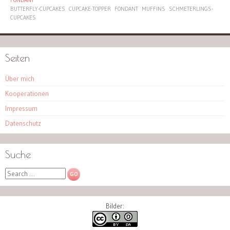
BUTTERFLY-CUPCAKES
CUPCAKE-TOPPER
FONDANT
MUFFINS
SCHMETERLINGS-
CUPCAKES
Seiten
Über mich
Kooperationen
Impressum
Datenschutz
Suche
Search
Bilder: