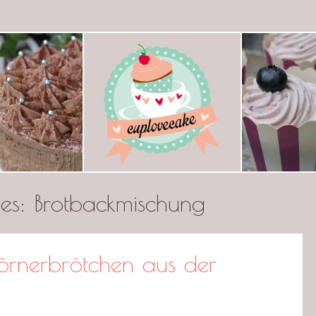
ecake
ves:
Brotbackmischung
Körnerbrötchen aus der