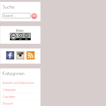
Suche
Search
Bilder:
Kategorien
Basteln und Dekorieren
Cakepops
Cupcakes
Dessert