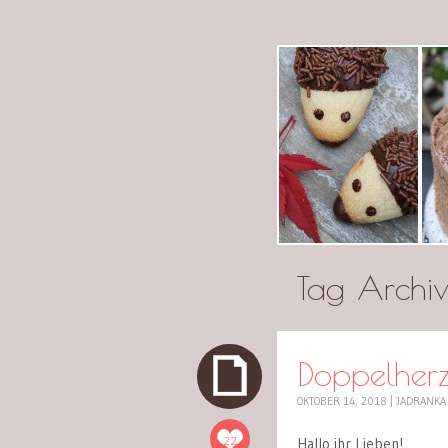
cuplov
Tag Archi
Doppelherz
OKTOBER 14, 2018
|
JADRANKA
22
Hallo ihr Lieben!