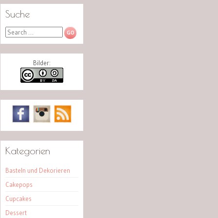
Suche
Search
Bilder:
Kategorien
Basteln und Dekorieren
Cakepops
Cupcakes
Dessert