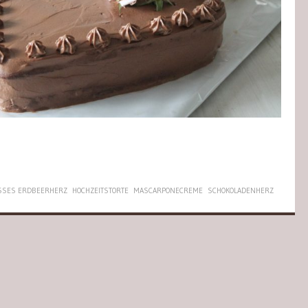
SSES ERDBEERHERZ
HOCHZEITSTORTE
MASCARPONECREME
SCHOKOLADENHERZ