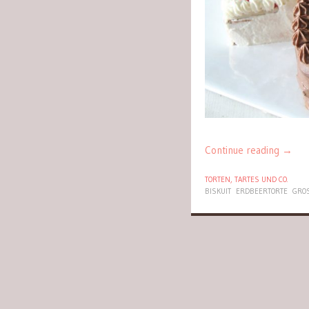
Continue reading
→
TORTEN, TARTES UND CO.
BISKUIT
ERDBEERTORTE
GRO