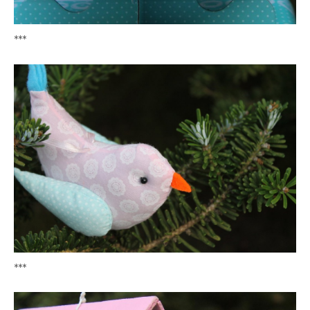
***
***