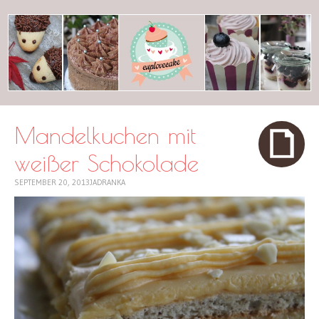
cuplovecake
Mandelkuchen mit
weißer Schokolade
SEPTEMBER 20, 2013
JADRANKA