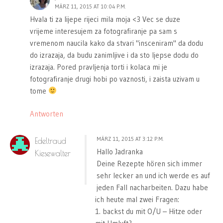
MÄRZ 11, 2015 AT 10:04 P.M.
Hvala ti za lijepe rijeci mila moja <3 Vec se duze
vrijeme interesujem za fotografiranje pa sam s
vremenom naucila kako da stvari "insceniram" da dodu
do izrazaja, da budu zanimljive i da sto ljepse dodu do
izrazaja. Pored pravljenja torti i kolaca mi je
fotografiranje drugi hobi po vaznosti, i zaista uzivam u
tome
Antworten
MÄRZ 11, 2015 AT 3:12 P.M.
Edeltraud
Hallo Jadranka
Kiesewalter
Deine Rezepte hören sich immer
sehr lecker an und ich werde es auf
jeden Fall nacharbeiten. Dazu habe
ich heute mal zwei Fragen:
1. backst du mit O/U – Hitze oder