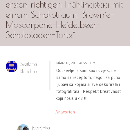
ersten richtigen Frühlingstag mit
einem Schokotraum: Brownie-
Mascarpone-Heidelbeer-
Schokoladen-Torte
”
MÄRZ 10, 2015 AT 5:29 P.M.
Svetlana
Odusevljena sam kao i uvijek, ne
Blandino
samo sa receptom, nego i sa puno
ljubavi sa kojima si sve dekorirala i
fotografirala ! Respekt kreativnosti
koju nosis u <3 !!!
Antworten
jadranka