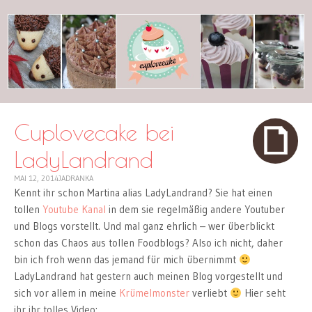
cuplovecake
Cuplovecake bei
LadyLandrand
MAI 12, 2014
JADRANKA
Kennt ihr schon Martina alias LadyLandrand? Sie hat einen
tollen
Youtube Kanal
in dem sie regelmäßig andere Youtuber
und Blogs vorstellt. Und mal ganz ehrlich – wer überblickt
schon das Chaos aus tollen Foodblogs? Also ich nicht, daher
bin ich froh wenn das jemand für mich übernimmt
LadyLandrand hat gestern auch meinen Blog vorgestellt und
sich vor allem in meine
Krümelmonster
verliebt
Hier seht
ihr ihr tolles Video: