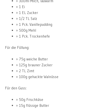
300ml Milch, lauwarm
1 Ei
1 EL Zucker
1/2 TL Salz
1 Pck. Vanillepudding
500g Mehl
1 Pck. Trockenhefe
Für die Füllung:
75g weiche Butter
125g brauner Zucker
2 TL Zimt
100g gehackte Walnüsse
Für den Guss:
50g Frischkäse
15g flüssige Butter