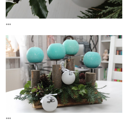
***
***