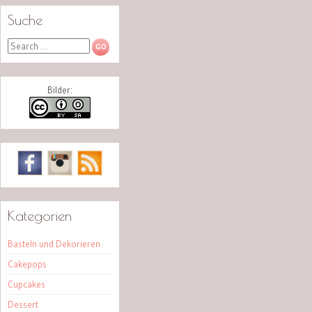
Suche
Search
Bilder:
Kategorien
Basteln und Dekorieren
Cakepops
Cupcakes
Dessert