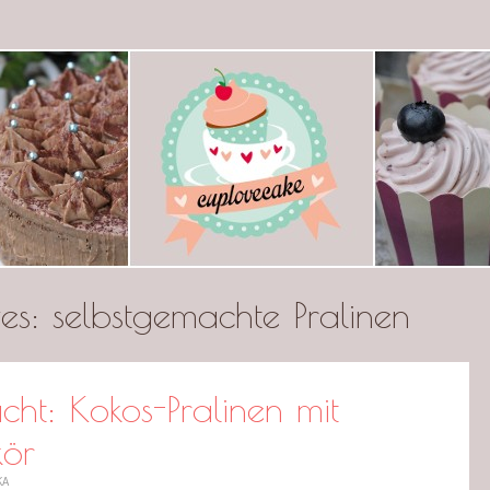
ecake
ves:
selbstgemachte Pralinen
t: Kokos-Pralinen mit
kör
KA