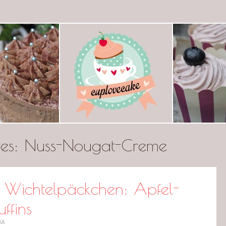
ecake
ves:
Nuss-Nougat-Creme
s Wichtelpäckchen: Apfel-
ffins
KA