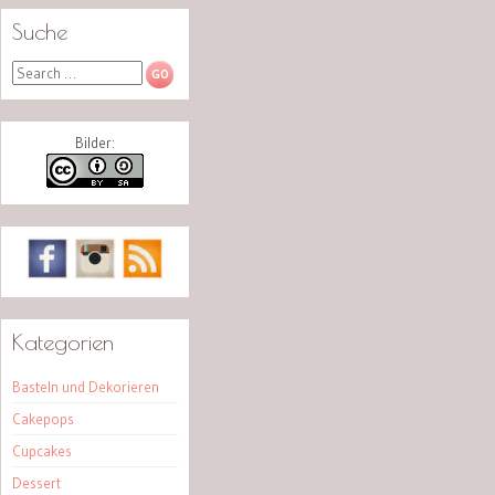
Suche
Search
Bilder:
Kategorien
Basteln und Dekorieren
Cakepops
Cupcakes
Dessert