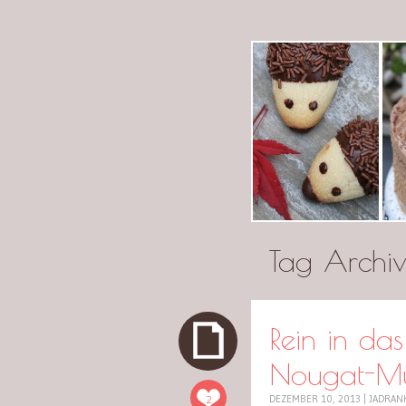
cuplov
Tag Archi
Rein in da
Nougat-Mu
2
DEZEMBER 10, 2013
|
JADRAN