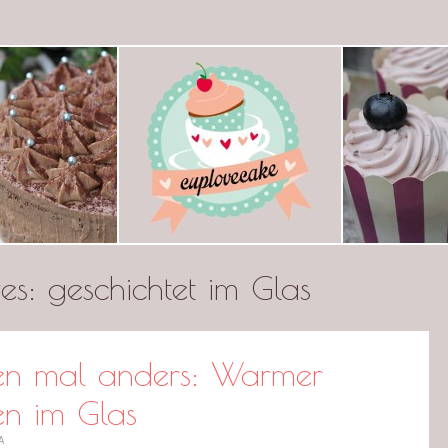
ecake
ves:
geschichtet im Glas
en mal anders: Warmer
en im Glas
A