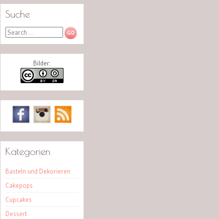
Suche
Search
Bilder:
Kategorien
Basteln und Dekorieren
Cakepops
Cupcakes
Dessert