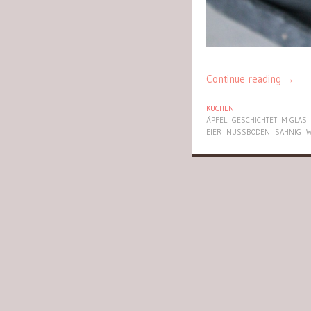
Continue reading
→
KUCHEN
ÄPFEL
GESCHICHTET IM GLAS
EIER
NUSSBODEN
SAHNIG
W