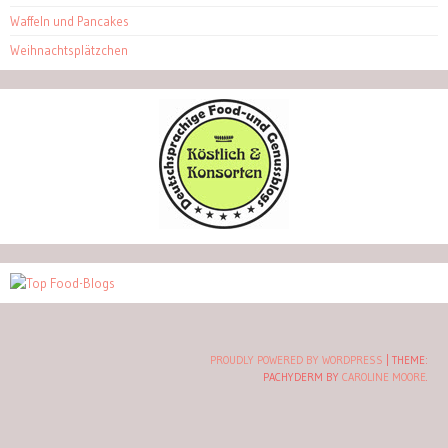
Waffeln und Pancakes
Weihnachtsplätzchen
PROUDLY POWERED BY WORDPRESS
|
THEME:
PACHYDERM BY
CAROLINE MOORE
.