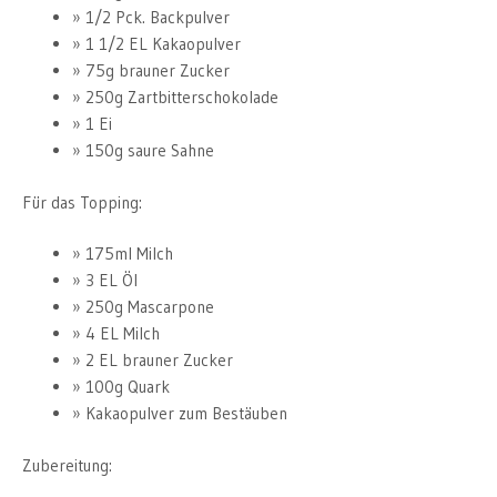
1/2 Pck. Backpulver
1 1/2 EL Kakaopulver
75g brauner Zucker
250g Zartbitterschokolade
1 Ei
150g saure Sahne
Für das Topping:
175ml Milch
3 EL Öl
250g Mascarpone
4 EL Milch
2 EL brauner Zucker
100g Quark
Kakaopulver zum Bestäuben
Zubereitung: