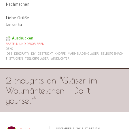
Nachmachen!
Liebe Grüße
Jadranka
Ausdrucken
BASTELN UND DEKORIEREN
DEKO-
IDEE
DEKORATIV
DIY
GESTRICKT
KNÖPFE
MARMELADENGLÄSER
SELBSTGEMACH
T
STRICKEN
TEELICHTGLÄSER
WINDLICHTER
2 thoughts on “
Gläser im
Wollmäntelchen – Do it
yourself
”
NOVEMBER 8, 2013 AT 1:51 P.M.