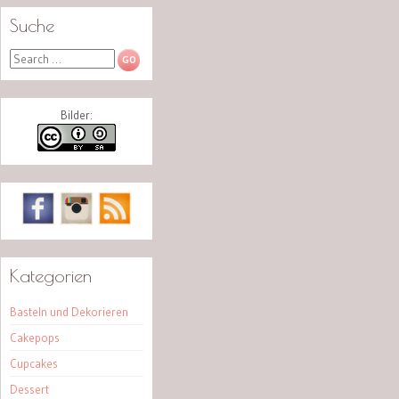
Suche
Search
Bilder:
Kategorien
Basteln und Dekorieren
Cakepops
Cupcakes
Dessert