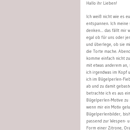
Hallo ihr Lieben!
Ich weiß nicht wie es eu
entspannen. Ich meine s
denken… das fällt mir w
egal ob für uns oder j
und überlege, ob sie mi
die Torte mache. Abend
komme einfach nicht zur
mit etwas anderem an, 
ich irgendwas im Kopf 
ich im Bügelperlen-Fie
ab und zu damit gebast
betrachte ich es aus e
Bügelperlen-Motive zu
wenn mir ein Motiv gel
Bügelperlenbilder, bish
passend zur Wespen- u
Form einer Zitrone, Ora