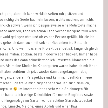
ch geht, aber ich kann wirklich selten ruhig sitzen und
o richtig die Seele baumeln lassen, nichts machen, an nichts
irklich schwer. Wenn ich beispielsweise eine Motivtorte mache,
emand anderen, liege ich schon Tage vorher morgens früh wach
r wohl gelingen wird und ob es der Person gefällt, für die ich
s gehe ich dann auch mit solchen Gedanken ins Bett, ich
 Ruhe. Und wenn das eine Projekt beendet ist, fange ich gleich
sei es malen, sticken, basteln oder wieder backen. Immer habe
und muss das dann schnellstmöglich umsetzen. Momentan bin
ber. Als meine Kinder im Kindergarten waren habe ich mit ihnen
elt aber seitdem ich jetzt wieder damit angefangen habe,
iner ganz anderen Perspektive und kann nicht aufhören neue
 machen! Ich freue mich zugegebenermaßen auch ziemlich,
ungen ist
Im Internet gibt es sehr viele Anleitungen für
er bastelte ich einige Dekobilder für meine Blogfotos sowie
nd Fliegenplage im Garten wunderschöne Glasschutzdeckel in
nge, Limette, Melone, eines Apfels und einer Kiwi: