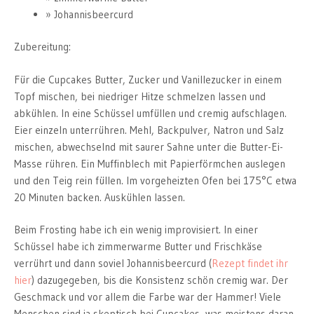
Johannisbeercurd
Zubereitung:
Für die Cupcakes Butter, Zucker und Vanillezucker in einem
Topf mischen, bei niedriger Hitze schmelzen lassen und
abkühlen. In eine Schüssel umfüllen und cremig aufschlagen.
Eier einzeln unterrühren. Mehl, Backpulver, Natron und Salz
mischen, abwechselnd mit saurer Sahne unter die Butter-Ei-
Masse rühren. Ein Muffinblech mit Papierförmchen auslegen
und den Teig rein füllen. Im vorgeheizten Ofen bei 175°C etwa
20 Minuten backen. Auskühlen lassen.
Beim Frosting habe ich ein wenig improvisiert. In einer
Schüssel habe ich zimmerwarme Butter und Frischkäse
verrührt und dann soviel Johannisbeercurd (
Rezept findet ihr
hier
) dazugegeben, bis die Konsistenz schön cremig war. Der
Geschmack und vor allem die Farbe war der Hammer! Viele
Menschen sind ja skeptisch bei Cupcakes, was meistens daran